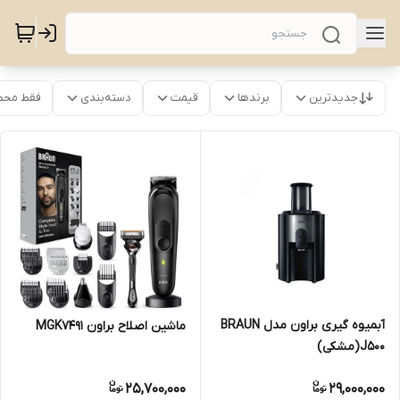
جدیدترین
برندها
قیمت
دسته‌بندی
فقط محص
آبمیوه‌ گیری براون مدل BRAUN
ماشین اصلاح براون MGK7491
J500(مشکی)
25,700,000
29,000,000