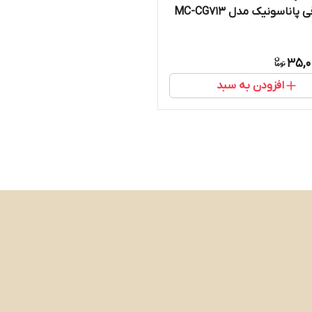
 پاناسونیک مدل MC-CG713
35,0
افزودن به سبد