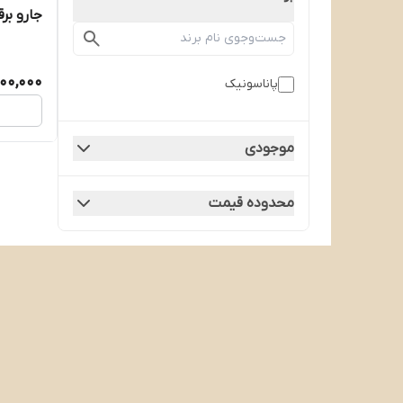
جارو برقی
00,000
پاناسونیک
موجودی
محدوده قیمت