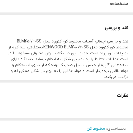
مشخصات:
کارکرد: مخلوط کن و آسیاب
توان: 1000 وات
نقد و بررسی
جنس پارچ: شیشه پیرکس
نقد و بررسی اجمالی آسیاب مخلوط کن کنوود مدل BLM45.720SS
ظرفیت پارچ: 2 لیتری
مخلوط کن کنوود مدل KENWOOD BLM45.720SS دستگاهی سه کاره از
دارای دو اسیاب
تولیدات این برند است. موتور این دستگاه با توان مصرفی 1000 وات قادر
است عملیات اختلاط را به بهترین شکل به انجام برساند. دستگاه دارای
2 سرعته
تیغه‌هایی 4 پره از جنس استیل ضد‌زنگ بوده که از تیزی، استحکام و
دوام بالایی برخوردار است و مواد غذایی را به بهترین شکل ممکن له و
ترکیب می‌کند.
نظرات
دسته‌بندی
:
مخلوط کن