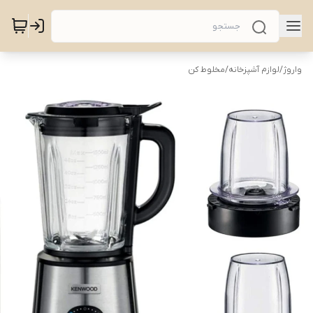
واروژ
/
لوازم آشپزخانه
/
مخلوط کن