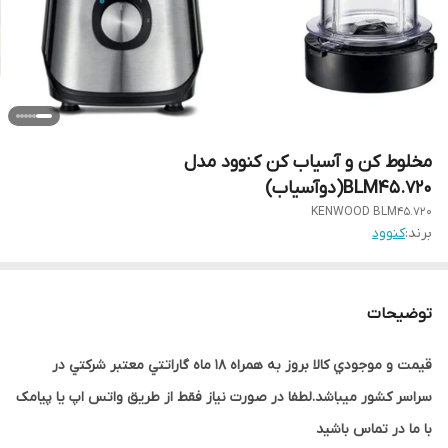
مخلوط کن و آسیاب کن کنوود مدل
BLM45.720(دوآسیاب)
KENWOOD BLM45.720
برند:
کنوود
توضیحات
قيمت و موجودي کالا بروز به همراه 18 ماه گاراتتي معتبر شرکتي در
سراسر کشور ميباشد.لطفا در صورت نياز فقط از طريق واتس اپ يا پيامک
با ما در تماس باشيد