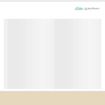
دسته‌بندی
:
بخارگر
یکی از ویژگی‌های بارز اتو بخارگر تفال مدل DT8250، توان خروجی 1600
واتی آن است که تولید بخار قوی و مداومی را امکان‌پذیر می‌سازد. این
دستگاه می‌تواند در عرض 40 ثانیه گرم شود و آماده به کار شود، که برای
مواقعی که نیاز به اتوکشی فوری دارید بسیار مناسب است. این بخارگر با
بخاردهی پیوسته 26 گرم در دقیقه و بخاردهی لحظه‌ای تا 90 گرم در
دقیقه، به طور مؤثری چین و چروک‌های سخت را از بین می‌برد و لباس‌ها
را صاف و آماده می‌کند.
یکی از نقاط قوت این مدل، طراحی جمع‌وجور و قابل حمل آن است که
استفاده از دستگاه را در خانه یا سفر آسان می‌کند. مخزن آب 190