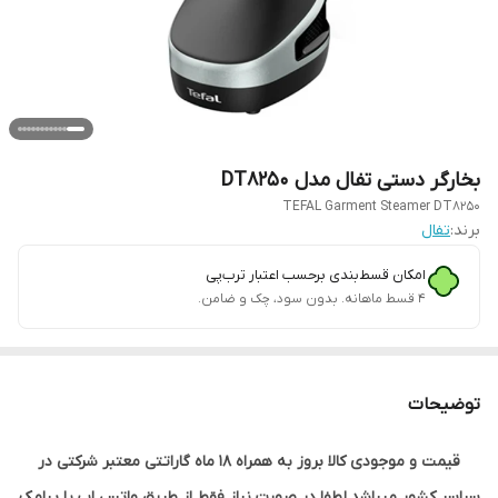
بخارگر دستی تفال مدل DT8250
TEFAL Garment Steamer DT8250
برند:
تفال
امکان قسط‌بندی برحسب اعتبار ترب‌پی
۴ قسط ماهانه. بدون سود، چک و ضامن.
توضیحات
قیمت و موجودی کالا بروز به همراه 18 ماه گاراتتی معتبر شرکتی در
سراسر کشور میباشد.لطفا در صورت نیاز فقط از طریق واتس اپ یا پیامک