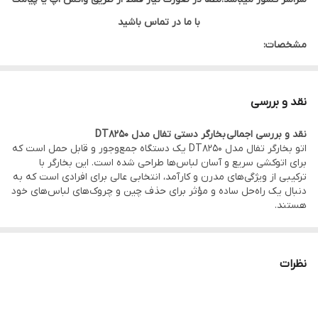
با ما در تماس باشید
مشخصات:
توان مصرفی: 2000 وات
بخاردهی پیوسته: 30 گرم در دقیقه
نقد و بررسی
بخاردهی لحظه ای: 90 گرم در دقیقه
نقد و بررسی اجمالی بخارگر دستی تفال مدل DT8250
مدت زمان داغ شدن:25 ثانیه
اتو بخارگر تفال مدل DT8250 یک دستگاه جمع‌وجور و قابل حمل است که
برای اتوکشی سریع و آسان لباس‌ها طراحی شده است. این بخارگر با
18 ماه گارانتی معتبر در سراسر کشور
ترکیبی از ویژگی‌های مدرن و کارآمد، انتخابی عالی برای افرادی است که به
دنبال یک راه‌حل ساده و مؤثر برای حذف چین و چروک‌های لباس‌های خود
لطفادر صورت نیاز.درواتس اپ یاپیامک بامادرتماس باشید. قیمت کالا
هستند.
بروز وموجودی صحیح است
نظرات