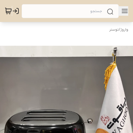
واروژ
/
توستر