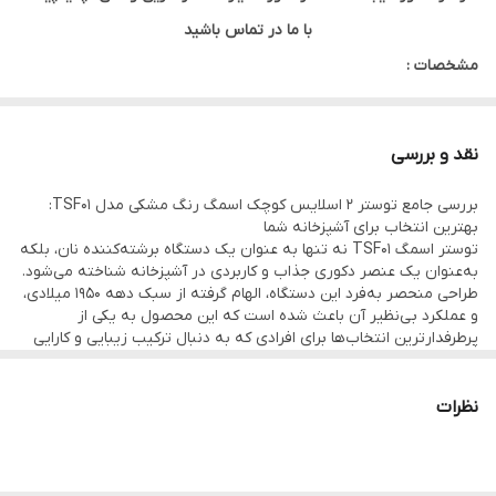
با ما در تماس باشید
مشخصات :
تعداد درگاه قرارگیری نان: 2
کشوی جمع آوری خرده نان: دارد
نقد و بررسی
قابلیت تنظیم حرارت: دارد
بررسی جامع توستر 2 اسلایس کوچک اسمگ رنگ مشکی مدل TSF01:
قابلیت یخ زدایی: دارد
بهترین انتخاب برای آشپزخانه شما
قدرت: 950 وات
توستر اسمگ TSF01 نه تنها به عنوان یک دستگاه برشته‌کننده نان، بلکه
به‌عنوان یک عنصر دکوری جذاب و کاربردی در آشپزخانه شناخته می‌شود.
جنس بدنه: فولاد ضدزنگ
طراحی منحصر به‌فرد این دستگاه، الهام گرفته از سبک دهه 1950 میلادی،
و عملکرد بی‌نظیر آن باعث شده است که این محصول به یکی از
پرطرفدارترین انتخاب‌ها برای افرادی که به دنبال ترکیب زیبایی و کارایی
در آشپزخانه خود هستند، تبدیل شود.
اگر بخواهیم یک وسیله خانگی را نام ببریم که علاوه بر عملکرد بی‌نظیر،
زیبایی و استایل خاصی به آشپزخانه شما اضافه کند، بدون شک توستر 2
نظرات
اسلایس کوچک اسمگ رنگ مشکی یکی از بهترین گزینه‌هاست. این
توستر از طراحی رترو الهام گرفته و با فناوری پیشرفته، تجربه‌ای بی‌نقص
از برشته کردن نان را ارائه می‌دهد.
در ادامه، به بررسی جزئیات این توستر، ویژگی‌های برجسته، نحوه استفاده،