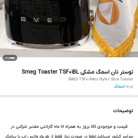
توستر نان اسمگ مشکی Smeg Toaster TSF01BL
SMEG TSF01 Retro Style 2 Slice Toaster
برند:
اسمگ
توضیحات
قیمت و موجودی کالا بروز به همراه 18 ماه گاراتتی معتبر شرکتی در
سراسر کشور میباشد.لطفا در صورت نیاز فقط از طریق واتس اپ یا پیامک