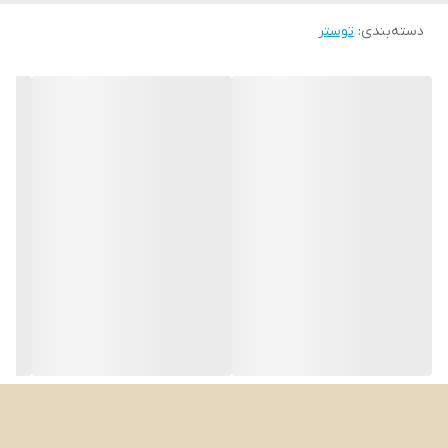
نگهداری، و مزایای آن خواهیم پرداخت. اگر قصد خرید توستر 2 اسلایس
دسته‌بندی
:
توستر
کوچک اسمگ رنگ مشکی مدل TSF01 را دارید، مطالعه این مقاله می‌تواند
به شما در تصمیم‌گیری کمک کند.