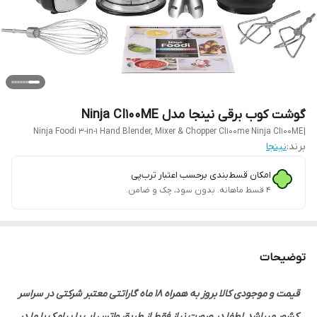
گوشت کوب برقی نینجا مدل Ninja CI100ME
|Ninja Foodi 3-in-1 Hand Blender, Mixer & Chopper CI100me Ninja CI100ME
برند:
نینجا
امکان قسط‌بندی برحسب اعتبار ترب‌پی
۴ قسط ماهانه. بدون سود، چک و ضامن.
توضیحات
قیمت و موجودی کالا بروز به همراه 18 ماه گاراتتی معتبر شرکتی در سراسر
کشور میباشد.لطفا در صورت نیاز فقط از طریق واتس اپ یا پیامک با ما در