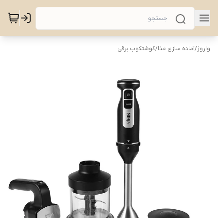
واروژ
/
آماده سازی غذا
/
گوشتکوب برقی