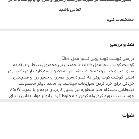
تماس باشید
مشخصات کلی:
موتور قدرتمند و کم صدا DC
عملکردها:
نقد و بررسی
پیمانه شفاف درجه بندی شده برای مخلوط کردن, خردکن کوچک
بررسی گوشت کوب برقی نینجا مدل CI100
مناسب سبزیجات، آجیل، پیاز، گوشت، پنیر و …, غذاساز, همزن بالونی
گوشت کوب نینجا مدل ci100me جدیدترین محصول نینجا برای آماده
از جنس استیل ضد زنگ برای هم زدن سفیده تخم مرغ، خامه یا
سازی غذا و میان وعده ها میباشد. این محصول سه کاره دارای یک سری
اصلی گوشت کوب برقی به همراه سری همزن و خمیر زن و همچنین
مخلوط کردن خمیر پن کیک
خردکن برای خرد کردن سبزیجات میباشد. به مانند دیگر محصولات
تعداد تنظیمات سرعت 5 سرعته
نینجا،این دستگاه چند منظوره نیز بسیار کاربردی بوده و با قدرت 850W
خود قابلیت پوره کردن،له کردن و مخلوط کردن انواع مواد غذایی را برای
عملکرد توربو
شما آسان و فراهم میکند. لازم به ذکر است که با استفاده از دکمه تغییر
سرعت،گوشت کوب نینجا به 5 سرعت مختلف قابل تنظیم است.
ظرفیت لیوان 700 میلی لیتر
کار با گوشت کوب برقی نینجا بسیار ساده بوده و با استفاده از دکمه
نظرات
نوع تیغه ها:تیغه 6 پره
تعبیه شده بر روی پایه موتور اصلی،میتوانید سری دلخواه را جایگذاری
کنید و از آن استفاده کنید.
جنس تیغه ها:استیل ضد زنگ
جنس پایه گوشتکوب برقی:استیل ضد زنگ