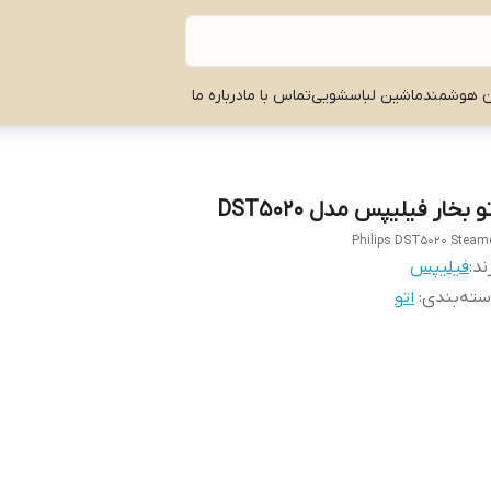
ن هوشمند
ماشین لباسشویی
تماس با ما
درباره ما
و بخار فیلیپس مدل DST5020
Philips DST5020 Steam
ند:
فیلیپس
ته‌بندی
:
اتو