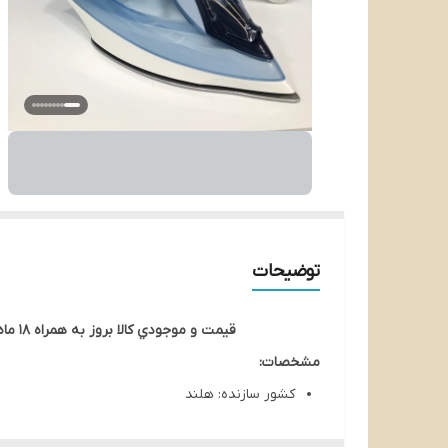
توضیحات
قيمت و موجودي کالا بروز به همراه 18 ماه گاراتتي معتبر شرکتي در سراسر کشور ميباشد.لطفا در صورت نياز فقط از طريق واتس اپ يا پيامک با ما در تماس باشيد
مشخصات:
کشور سازنده: هلند
کشور مونتاژ: اندونزی