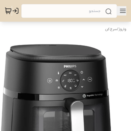
واروژ
/
سرخ کن