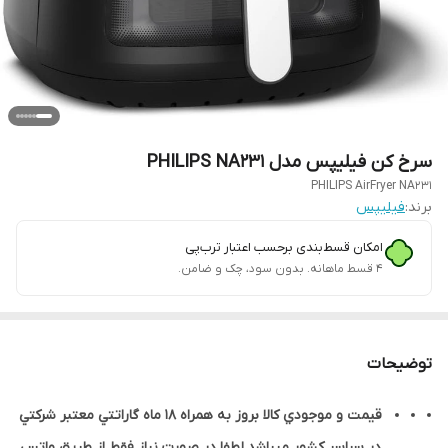
سرخ کن فیلیپس مدل PHILIPS NA231
PHILIPS AirFryer NA231
برند:
فیلیپس
امکان قسط‌بندی برحسب اعتبار ترب‌پی
۴ قسط ماهانه. بدون سود، چک و ضامن.
توضیحات
قيمت و موجودي کالا بروز به همراه 18 ماه گاراتتي معتبر شرکتي
در سراسر کشور ميباشد.لطفا در صورت نياز فقط از طريق واتس