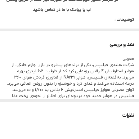
اپ يا پيامک با ما در تماس باشيد
توضیحات :
برنامه های دستگاه شامل :
برنامه ی پخت گوشت، مرغ، ماهی، کیک و دسر، سبزیجات، مواد
نقد و بررسی
منجمد، تست نان، سیب زمینی
معرفی
سایز دستگاه با ارتفاع 30، عرض 30 و عمق 40 سانت
شرکت هلندی فیلیپس، یکی از برندهای پیشرو در بازار لوازم خانگی، از
دارای پنجره ی پخت و چراغ داخلی محفظه ی پخت
هواپز استارفیش ۴ پلاس رونمایی کرد که از ظرفیت ۶٫۲ لیتری بهره
می‌برد. به‌گفته‌ی فیلیپس، هواپز NA231 از فناوری گردش هوای ۳۶۰
بازه ی دمایی 60 تا 200 درجه ی سانتی گراد
درجه استفاده می‌کند و غذای ترد و خوشمزه‌ را بدون روغن اضافی می‌پزد.
بدنه ی با کیفیت پلاستیکی با رنگ مشکی
توان مصرفی هواپز فیلیپس استارفیش ۴ پلاس به ۱٬۷۰۰ وات می‌رسد.
فیلیپس در هواپز جدید خود دریچه‌ای برای اطلاع از نحوه‌ی پخت غذا
توان 1700 وات و ظرفیت پخت 6.2 لیتر
تعبیه کرده است که در سمت بالای آن، دکمه‌های لمسی برای تنظیم و
برنامه‌‌ریزی بین هشت مدل پخت غذا قرار دارد
ساخت چین، تحت لیسانس هلند
نظرات
محصول به روز شده ی فیلیپس