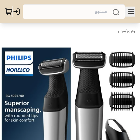
واروژ
/
موزر