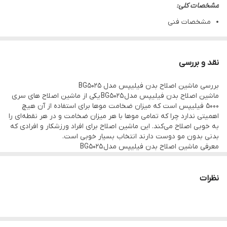
مشخصات کلی:
مشخصات فنی
برند فیلیپس Philips
برند هلند
نقد و بررسی
ساخت کشور چین
بررسی ماشین اصلاح بدن فیلیپس مدل BG5025
منبع انرژی : باتری قابل شارژ
ماشین اصلاح بدن فیلیپس مدل BG5025 یکی از ماشین اصلاح های سری
تعداد شانه : ۳
5000 فیلیپس است که میزان ضخامت موها برای استفاده از آن هیچ
اهمیتی ندارد چرا که تمامی موها با هر میزان ضخامت و در هر نقطه‌ای را
سایر مشخصات : اصلاح بدن آقایان
به خوبی اصلاح می‌کند. این ماشین اصلاح برای افراد ورزشکار و افرادی که
جنس تیغه : استیل پیشرفته
بدنی بدون مو دوست دارند انتخاب بسیار خوبی است.
معرفی ماشین اصلاح بدن فیلیپس مدل BG5025
قابلیت‌های ابزار : حالت ماساژ
ماشین اصلاح بدن فیلیپس مدل BG5025 طراحی بسیار زیبا و فکر شده‌ای
دارد. بدنه این دستگاه بسیار خوش فرم و خوش دست است از همین رو
تکنولوژی اصلاح : فویلی
هنگام استفاده از داخل دست سر نمی‌خورد. سری این دستگاه فویلی بوده
نظرات
امکانات لوازم اصلاح : سری قابل شست‌وشو
و از جنس استیل پیشرفته شاخته شده است تا بدون کشیدگی و درد و
ایجاد حساسیت به اصلاح بپردازد. ماشین اصلاح بدن فیلیپس
تجهیزات همراه : آداپتور
مدل BG5025 (philips) یک دستگاه تماما ضد آب است به همین علت
امکانات ابزار : دسته ارگونومیک
می‌توان از آن داخل حمام استفاده کرده و یا همراه با آن از انواع فوم و یا