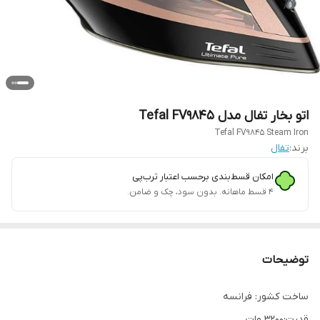
اتو بخار تفال مدل Tefal FV9845
Tefal FV9845 Steam Iron
برند:
تفال
امکان قسط‌بندی برحسب اعتبار ترب‌پی
۴ قسط ماهانه. بدون سود، چک و ضامن.
توضیحات
ساخت کشور: فرانسه
قدرت:3200 وات