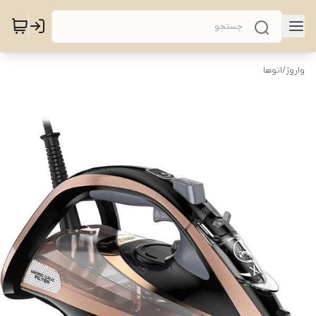
واروژ
/
اتوها