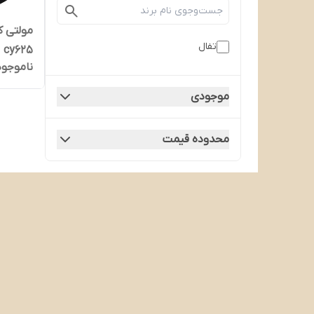
مولتی ک
تفال
cy625
ناموجود
موجودی
محدوده قیمت