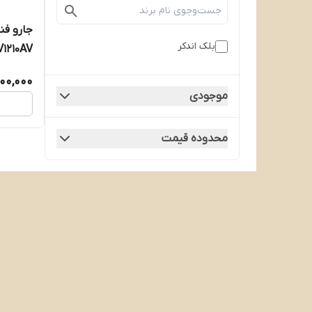
جارو فن
بلک اندکر
1210AV
000,000
موجودی
محدوده قیمت