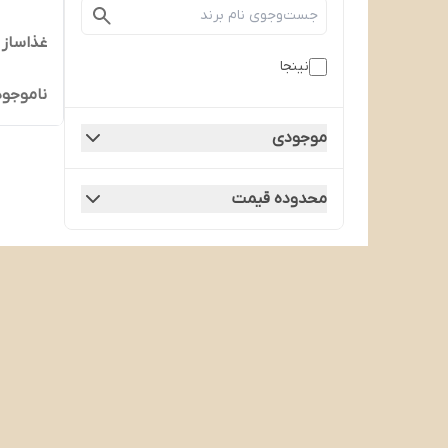
غذاساز نی
نینجا
ناموجود
موجودی
محدوده قیمت