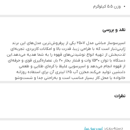
وزن 5.5 کیلوگرم
جنس بدنه استیل.پلاستیک فشرده
توان 1530 وات
نقد و بررسی
کنترل پنل لمسی
اسپرسوساز مباشی مدل 2507 یکی از پرفروش‌ترین مدل‌های این برند
سیستم خاموشی خودکار دارد
ژاپنی‌تبار است که با طراحی زیبا، قدرت بالا و امکانات کاربردی، تجربه‌ای
رنگ مشکی استیل
لذت‌بخش از تهیه انواع نوشیدنی‌های قهوه را به شما هدیه می‌دهد.این
دستگاه با توان 1530 وات و فشار بخار 20 بار، عصاره‌گیری قوی و حرفه‌ای
از قهوه انجام می‌دهد و اسپرسویی غلیظ با کرمای طلایی و طعمی
دلنشین تولید می‌کند.مخزن آب 1.25 لیتری آن برای استفاده روزانه
خانواده یا محل کار بسیار مناسب است و به‌راحتی جدا و شست‌وشو
می‌شود.نازل بخار چرخان و قدرتمند مباشی 2507 به شما اجازه می‌دهد
فوم شیر را دقیقاً به شکل دلخواهتان درست کنید تا کاپوچینو، لاته یا
موکاهای حرفه‌ای بسازید.بدنه‌ی استیل براق، نمایشگر آنالوگ فشار و
نظرات
کلیدهای کنترلی ساده، ظاهری مدرن و کاربرپسند به این دستگاه داده‌اند.
دسته‌بندی
:
اسپرسو ساز