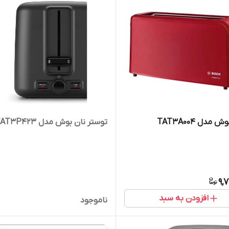
مدل TAT3A004
توستر نان بوش مدل TAT3P423
9,
افزودن به سبد
ناموجود