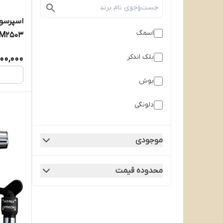
اسمگ
M2503
بلک اندکر
700,000
بوش
دلونگی
فلر
موجودی
فیلیپس
محدوده قیمت
مباشی