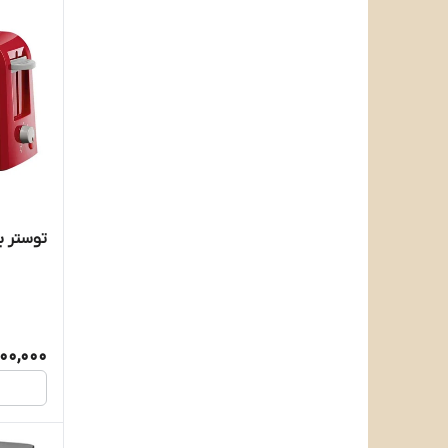
توستر بوش 
700,000