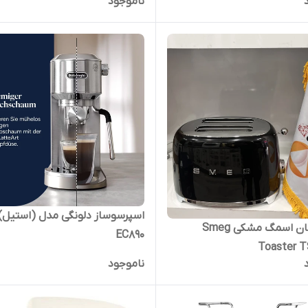
ناموجود
اسپرسوساز دلونگی مدل (استیل)
توستر نان اسمگ مشکی Smeg
EC890
Toaster T
ناموجود