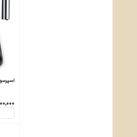
اسپرسو س
00,000