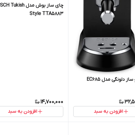
چای ساز بوش مدل  Tukish
Style TTA5883
از دلونگی مدل EC685
14,700,000
32,5
افزودن به سبد
افزودن به سبد